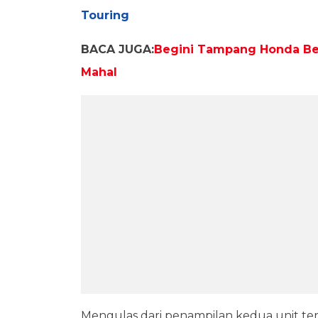
Touring
BACA JUGA:
Begini Tampang Honda Bea
Mahal
Mengulas dari penampilan kedua unit ter