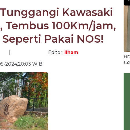
 Tunggangi Kawasaki
-1, Tembus 100Km/jam,
 Seperti Pakai NOS!
|
Editor:
Ilham
HD
1.2
05-2024,20:03 WIB