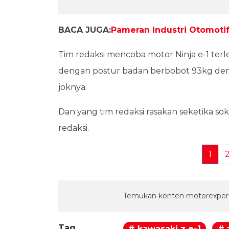
BACA JUGA:
Pameran Industri Otomoti
Tim redaksi mencoba motor Ninja e-1 terl
dengan postur badan berbobot 93kg den
joknya.
Dan yang tim redaksi rasakan seketika 
redaksi.
1
Temukan konten motorexpert
Tag
# kawasaki z e-1
# 