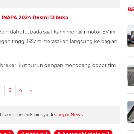
BE
f INAPA 2024 Resmi Dibuka
ebih dahulu, pada saat kami menaiki motor EV ini
gan tinggi 165cm merasakan langsung ke bagian
sokbreker ikut turun dengan menopang bobot tim
2
3
4
»
z.com menarik lainnya di
Google News
z e-1
# ninja e-1
# kawasaki ninja e-1