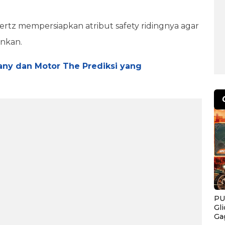
ertz mempersiapkan atribut safety ridingnya agar
inkan.
any dan Motor The Prediksi yang
PU
Gl
Ga