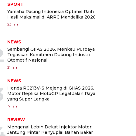
SPORT
1
Yamaha Racing Indonesia Optimis Raih
Hasil Maksimal di ARRC Mandalika 2026
23 jam
NEWS
2
Sambangi GIIAS 2026, Menkeu Purbaya
Tegaskan Komitmen Dukung Industri
Otomotif Nasional
21 jam
NEWS
3
Honda RC213V-S Mejeng di GIIAS 2026,
Motor Replika MotoGP Legal Jalan Raya
yang Super Langka
17 jam
REVIEW
4
Mengenal Lebih Dekat Injektor Motor:
Jantung Pintar Penyuplai Bahan Bakar