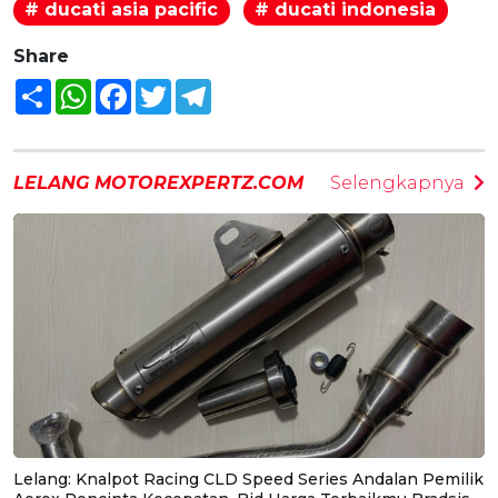
# ducati asia pacific
# ducati indonesia
Share
Share
WhatsApp
Facebook
Twitter
Telegram
LELANG MOTOREXPERTZ.COM
Selengkapnya
Lelang: Knalpot Racing CLD Speed Series Andalan Pemilik