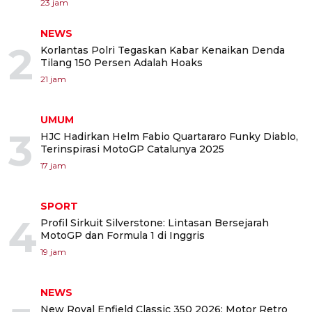
23 jam
NEWS
2
Korlantas Polri Tegaskan Kabar Kenaikan Denda
Tilang 150 Persen Adalah Hoaks
21 jam
UMUM
3
HJC Hadirkan Helm Fabio Quartararo Funky Diablo,
Terinspirasi MotoGP Catalunya 2025
17 jam
SPORT
4
Profil Sirkuit Silverstone: Lintasan Bersejarah
MotoGP dan Formula 1 di Inggris
19 jam
NEWS
New Royal Enfield Classic 350 2026: Motor Retro