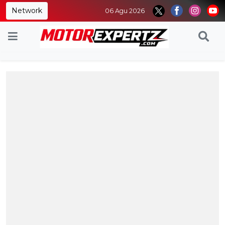
Network
06 Agu 2026