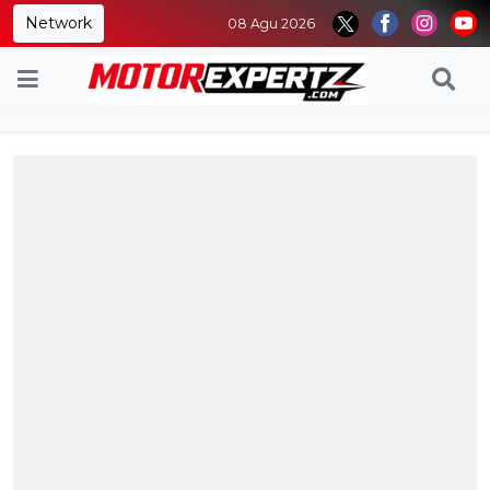
Network
08 Agu 2026