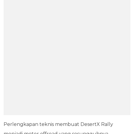
Perlengkapan teknis membuat DesertX Rally
menjadi motor offroad yang sesungguhnya.