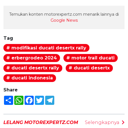
Temukan konten motorexpertz.com menarik lainnya di
Google News
Tag
# modifikasi ducati desertx rally
# erbergrodeo 2024
# motor trail ducati
# ducati desertx rally
# ducati desertx
# ducati indonesia
Share
Share
WhatsApp
Facebook
Twitter
Telegram
LELANG MOTOREXPERTZ.COM
Selengkapnya