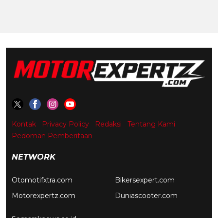
Kontak
Privacy Policy
Redaksi
Tentang Kami
Pedoman Pemberitaan
NETWORK
Otomotifxtra.com
Bikersexpert.com
Motorexpertz.com
Duniascooter.com