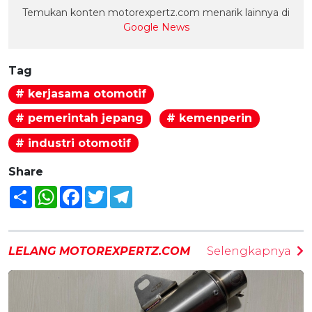
Temukan konten motorexpertz.com menarik lainnya di
Google News
Tag
# kerjasama otomotif
# pemerintah jepang
# kemenperin
# industri otomotif
Share
Share
WhatsApp
Facebook
Twitter
Telegram
LELANG MOTOREXPERTZ.COM
Selengkapnya