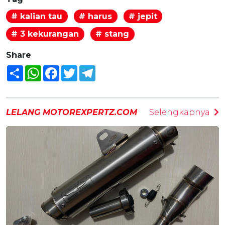
# kalian tau
# harus
# jepit
# 3 kekurangan
# stang
Share
Share
WhatsApp
Facebook
Twitter
Telegram
LELANG MOTOREXPERTZ.COM
Selengkapnya