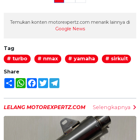
Temukan konten motorexpertz.com menarik lainnya di
Google News
Tag
# turbo
# nmax
# yamaha
# sirkuit
Share
Share
WhatsApp
Facebook
Twitter
Telegram
LELANG MOTOREXPERTZ.COM
Selengkapnya