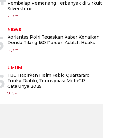
Pembalap Pemenang Terbanyak di Sirkuit
Silverstone
21 jam
NEWS
5
Korlantas Polri Tegaskan Kabar Kenaikan
Denda Tilang 150 Persen Adalah Hoaks
17 jam
UMUM
6
HJC Hadirkan Helm Fabio Quartararo
Funky Diablo, Terinspirasi MotoGP
Catalunya 2025
13 jam