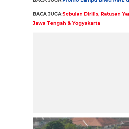
BACA JUGA:
Promo Lampu Biled NINE di
BACA JUGA:
Sebulan Dirilis, Ratusan 
Jawa Tengah & Yogyakarta