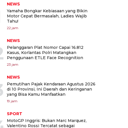
NEWS
1
Yamaha Bongkar Kebiasaan yang Bikin
Motor Cepat Bermasalah, Ladies Wajib
Tahu!
22 jam
NEWS
2
Pelanggaran Plat Nomor Capai 16.812
Kasus, Korlantas Polri Matangkan
Penggunaan ETLE Face Recognition
23 jam
NEWS
3
Pemutihan Pajak Kendaraan Agustus 2026
di 10 Provinsi, Ini Daerah dan Keringanan
yang Bisa Kamu Manfaatkan
19 jam
SPORT
4
MotoGP Inggris: Bukan Marc Marquez,
Valentino Rossi Tercatat sebagai