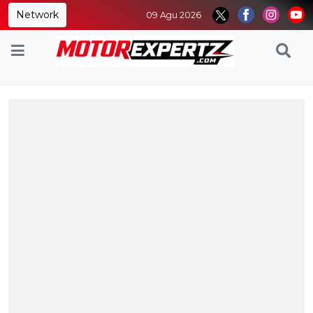
Network
09 Agu 2026