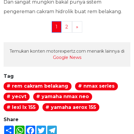
Dan sangat mungkin bakal punya sistem
pengereman cakram hidrolik buat rem belakang.
1
2
»
Temukan konten motorexpertz.com menarik lainnya di
Google News
Tag
# rem cakram belakang
# nmax series
# yecvt
# yamaha nmax neo
# lexi lx 155
# yamaha aerox 155
Share
Share
WhatsApp
Facebook
Twitter
Telegram