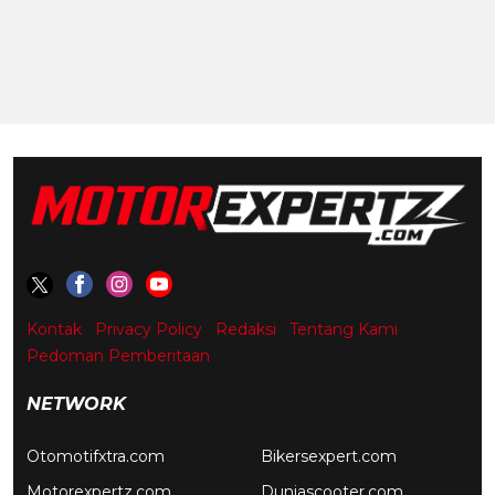
Kontak
Privacy Policy
Redaksi
Tentang Kami
Pedoman Pemberitaan
NETWORK
Otomotifxtra.com
Bikersexpert.com
Motorexpertz.com
Duniascooter.com