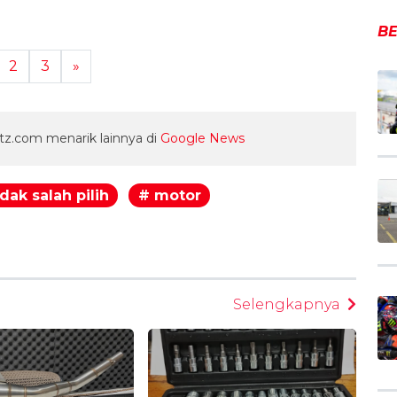
BE
2
3
»
z.com menarik lainnya di
Google News
idak salah pilih
# motor
egram
Selengkapnya