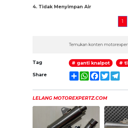
4. Tidak Menyimpan Air
1
Temukan konten motorexpert
Tag
# ganti knalpot
# t
Share
WhatsApp
Facebook
Twitter
Tel
Share
LELANG MOTOREXPERTZ.COM