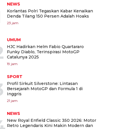
NEWS
1
Korlantas Polri Tegaskan Kabar Kenaikan
Denda Tilang 150 Persen Adalah Hoaks
23 jam
UMUM
2
HJC Hadirkan Helm Fabio Quartararo
Funky Diablo, Terinspirasi MotoGP
Catalunya 2025
19 jam
SPORT
3
Profil Sirkuit Silverstone: Lintasan
Bersejarah MotoGP dan Formula 1 di
Inggris
21 jam
NEWS
4
New Royal Enfield Classic 350 2026: Motor
Retro Legendaris Kini Makin Modern dan