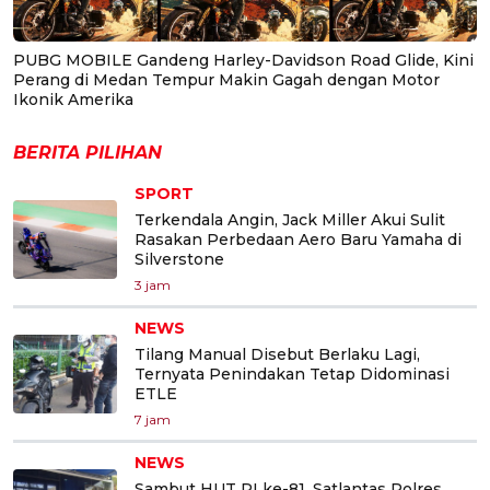
PUBG MOBILE Gandeng Harley-Davidson Road Glide, Kini
Perang di Medan Tempur Makin Gagah dengan Motor
Ikonik Amerika
BERITA PILIHAN
SPORT
Terkendala Angin, Jack Miller Akui Sulit
Rasakan Perbedaan Aero Baru Yamaha di
Silverstone
3 jam
NEWS
Tilang Manual Disebut Berlaku Lagi,
Ternyata Penindakan Tetap Didominasi
ETLE
7 jam
NEWS
Sambut HUT RI ke-81, Satlantas Polres