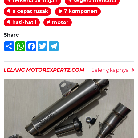
# terkena air hujan
# segera mencuci
# a cepat rusak
# 7 komponen
# hati-hati!
# motor
Share
Share
WhatsApp
Facebook
Twitter
Telegram
LELANG MOTOREXPERTZ.COM
Selengkapnya