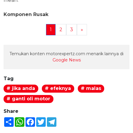
mesin:
Komponen Rusak
1
2
3
»
Temukan konten motorexpertz.com menarik lainnya di
Google News
Tag
# jika anda
# efeknya
# malas
# ganti oli motor
Share
Share
WhatsApp
Facebook
Twitter
Telegram