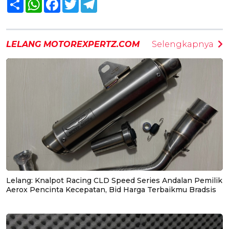
Share
WhatsApp
Facebook
Twitter
Telegram
LELANG MOTOREXPERTZ.COM
Selengkapnya
Lelang: Knalpot Racing CLD Speed Series Andalan Pemilik
Aerox Pencinta Kecepatan, Bid Harga Terbaikmu Bradsis