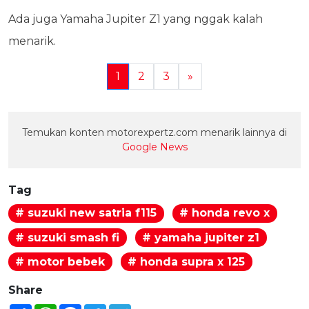
Ada juga Yamaha Jupiter Z1 yang nggak kalah
menarik.
1
2
3
»
Temukan konten motorexpertz.com menarik lainnya di
Google News
Tag
# suzuki new satria f115
# honda revo x
# suzuki smash fi
# yamaha jupiter z1
# motor bebek
# honda supra x 125
Share