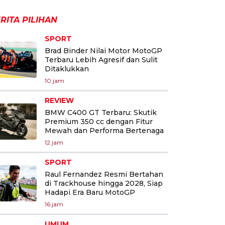
RITA PILIHAN
SPORT
Brad Binder Nilai Motor MotoGP
Terbaru Lebih Agresif dan Sulit
Ditaklukkan
10 jam
REVIEW
BMW C400 GT Terbaru: Skutik
Premium 350 cc dengan Fitur
Mewah dan Performa Bertenaga
12 jam
SPORT
Raul Fernandez Resmi Bertahan
di Trackhouse hingga 2028, Siap
Hadapi Era Baru MotoGP
16 jam
UMUM