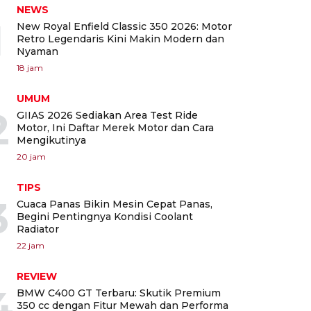
NEWS
1
New Royal Enfield Classic 350 2026: Motor
Retro Legendaris Kini Makin Modern dan
Nyaman
18 jam
UMUM
2
GIIAS 2026 Sediakan Area Test Ride
Motor, Ini Daftar Merek Motor dan Cara
Mengikutinya
20 jam
TIPS
3
Cuaca Panas Bikin Mesin Cepat Panas,
Begini Pentingnya Kondisi Coolant
Radiator
22 jam
REVIEW
4
BMW C400 GT Terbaru: Skutik Premium
350 cc dengan Fitur Mewah dan Performa