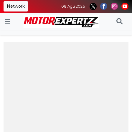
Network
08 Agu 2026