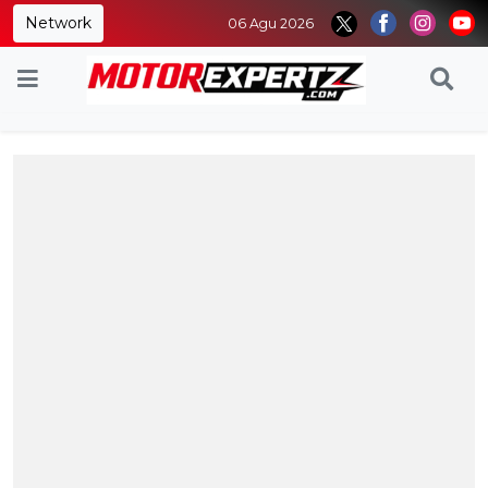
Network
06 Agu 2026