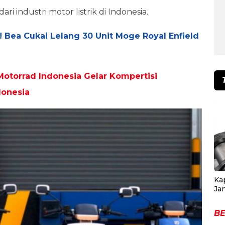
i industri motor listrik di Indonesia.
 Bea Cukai Lelang 30 Unit Moge Royal Enfield
torrad Indonesia Gelar Kompertisi
donesia
Ka
Ja
BE