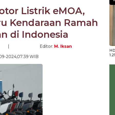
tor Listrik eMOA,
aru Kendaraan Ramah
n di Indonesia
|
Editor:
M. Iksan
HD
1.2
-09-2024,07:39 WIB