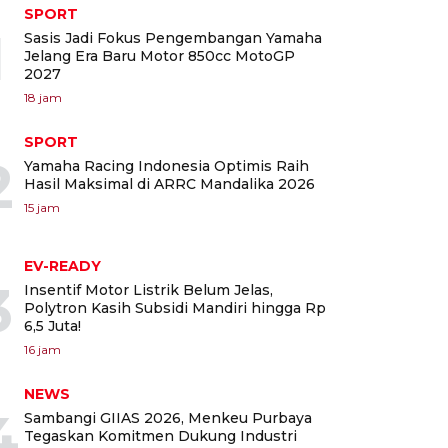
SPORT
1
Sasis Jadi Fokus Pengembangan Yamaha
Jelang Era Baru Motor 850cc MotoGP
2027
18 jam
SPORT
2
Yamaha Racing Indonesia Optimis Raih
Hasil Maksimal di ARRC Mandalika 2026
15 jam
EV-READY
3
Insentif Motor Listrik Belum Jelas,
Polytron Kasih Subsidi Mandiri hingga Rp
6,5 Juta!
16 jam
NEWS
4
Sambangi GIIAS 2026, Menkeu Purbaya
Tegaskan Komitmen Dukung Industri