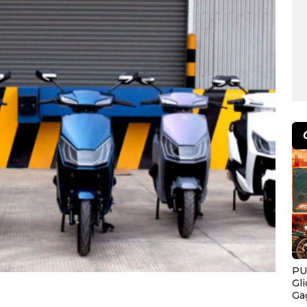
PU
Gl
Ga