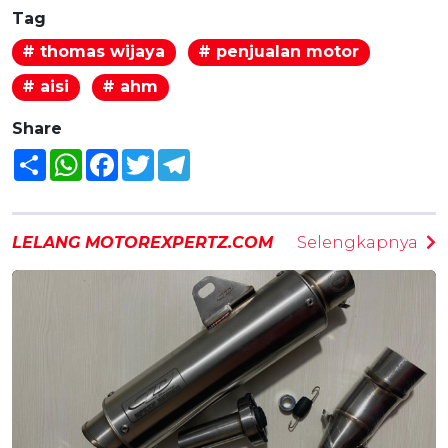
Tag
# thomas wijaya
# penjualan motor
# aisi
# ahm
Share
Share
WhatsApp
Facebook
Twitter
Telegram
LELANG MOTOREXPERTZ.COM
Selengkapnya