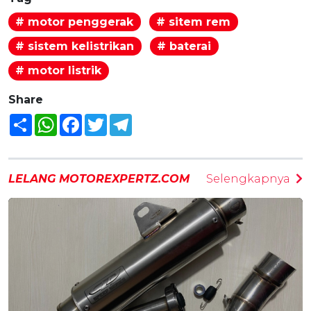
# motor penggerak
# sitem rem
# sistem kelistrikan
# baterai
# motor listrik
Share
Share
WhatsApp
Facebook
Twitter
Telegram
LELANG MOTOREXPERTZ.COM
Selengkapnya