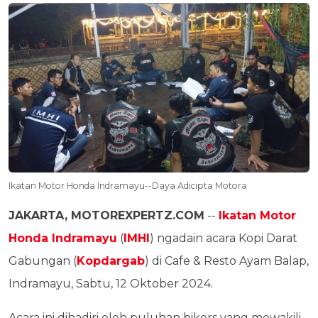
Ikatan Motor Honda Indramayu--Daya Adicipta Motora
JAKARTA, MOTOREXPERTZ.COM
--
Ikatan Motor
Honda Indramayu
(
IMHI
) ngadain acara Kopi Darat
Gabungan (
Kopdargab
) di Cafe & Resto Ayam Balap,
Indramayu, Sabtu, 12 Oktober 2024.
Acara ini dihadiri oleh puluhan bikers yang mewakili