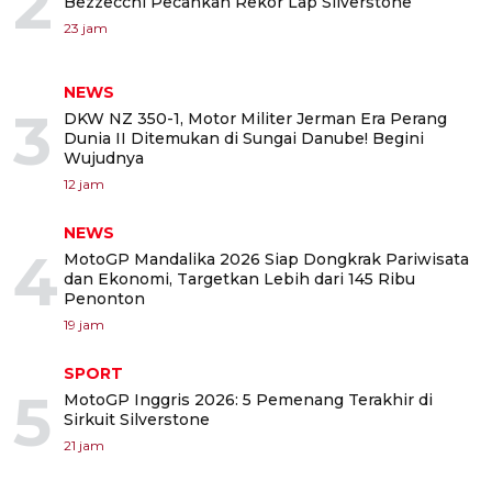
2
Bezzecchi Pecahkan Rekor Lap Silverstone
23 jam
NEWS
3
DKW NZ 350-1, Motor Militer Jerman Era Perang
Dunia II Ditemukan di Sungai Danube! Begini
Wujudnya
12 jam
NEWS
4
MotoGP Mandalika 2026 Siap Dongkrak Pariwisata
dan Ekonomi, Targetkan Lebih dari 145 Ribu
Penonton
19 jam
SPORT
5
MotoGP Inggris 2026: 5 Pemenang Terakhir di
Sirkuit Silverstone
21 jam