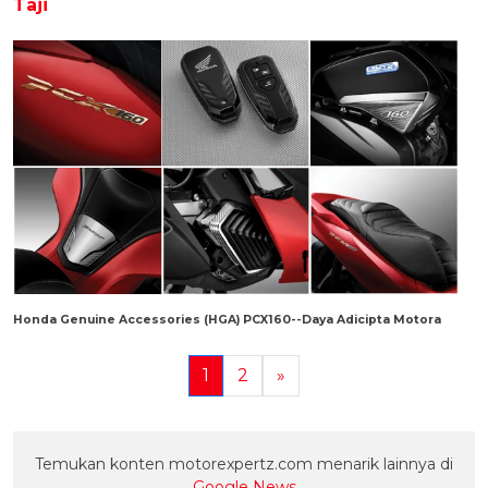
Taji
Honda Genuine Accessories (HGA) PCX160--Daya Adicipta Motora
1
2
»
Temukan konten motorexpertz.com menarik lainnya di
Google News