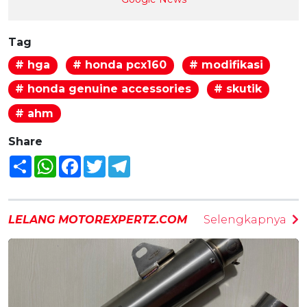
Tag
# hga
# honda pcx160
# modifikasi
# honda genuine accessories
# skutik
# ahm
Share
Share
WhatsApp
Facebook
Twitter
Telegram
LELANG MOTOREXPERTZ.COM
Selengkapnya