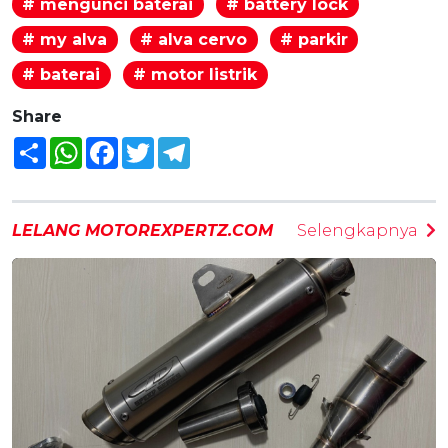
# mengunci baterai
# battery lock
# my alva
# alva cervo
# parkir
# baterai
# motor listrik
Share
Share
WhatsApp
Facebook
Twitter
Telegram
LELANG MOTOREXPERTZ.COM
Selengkapnya