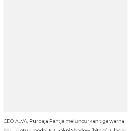
CEO ALVA, Purbaja Pantja meluncurkan tiga warna
baru untuk model N3, yakni Shadow (hitam), Glacier