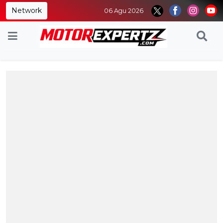
Network
06 Agu 2026