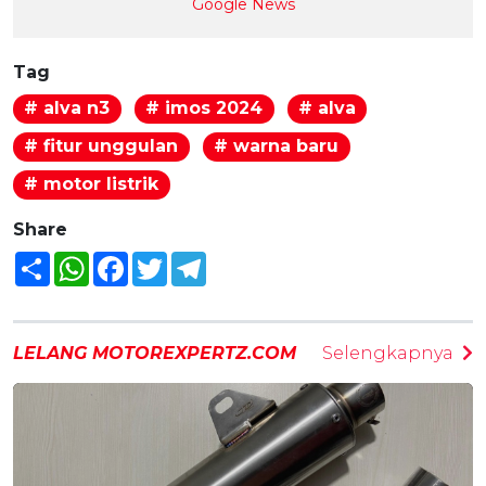
Google News
Tag
# alva n3
# imos 2024
# alva
# fitur unggulan
# warna baru
# motor listrik
Share
Share
WhatsApp
Facebook
Twitter
Telegram
LELANG MOTOREXPERTZ.COM
Selengkapnya