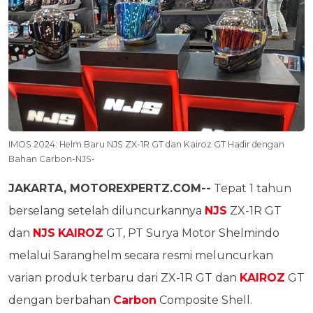
IMOS 2024: Helm Baru NJS ZX-1R GT dan Kairoz GT Hadir dengan
Bahan Carbon-NJS-
JAKARTA, MOTOREXPERTZ.COM--
Tepat 1 tahun
berselang setelah diluncurkannya
NJS
ZX-1R GT
dan
NJS
KAIROZ
GT, PT Surya Motor Shelmindo
melalui Saranghelm secara resmi meluncurkan
varian produk terbaru dari ZX-1R GT dan
KAIROZ
GT
dengan berbahan
Carbon
Composite Shell.