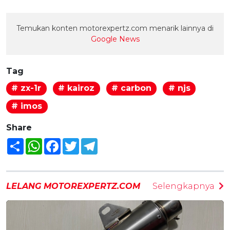
Temukan konten motorexpertz.com menarik lainnya di
Google News
Tag
# zx-1r
# kairoz
# carbon
# njs
# imos
Share
Share
WhatsApp
Facebook
Twitter
Telegram
LELANG MOTOREXPERTZ.COM
Selengkapnya