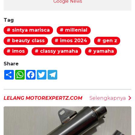
Google News
Tag
# sintya marisca
# millenial
# beauty class
# imos 2024
# gen z
# imos
# classy yamaha
# yamaha
Share
Share
WhatsApp
Facebook
Twitter
Telegram
LELANG MOTOREXPERTZ.COM
Selengkapnya