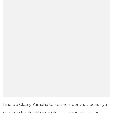
Line up Classy Yamaha terus memperkuat posisinya
sebagai skutik pilihan anak-anak muda masa kini.