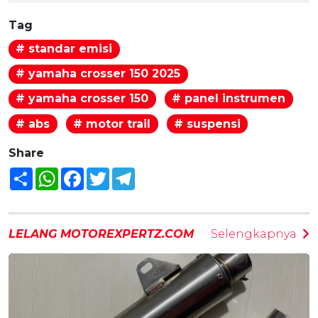
Tag
# standar emisi
# yamaha crosser 150 2025
# yamaha crosser 150
# panel instrumen
# abs
# motor trail
# suspensi
Share
Share
WhatsApp
Facebook
Twitter
Telegram
LELANG MOTOREXPERTZ.COM
Selengkapnya