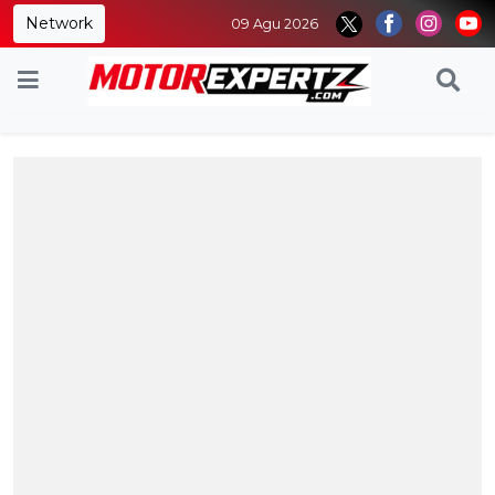
Network
09 Agu 2026