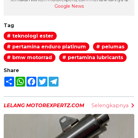
Google News
Tag
# teknologi ester
# pertamina enduro platinum
# pelumas
# bmw motorrad
# pertamina lubricants
Share
Share
WhatsApp
Facebook
Twitter
Telegram
LELANG MOTOREXPERTZ.COM
Selengkapnya