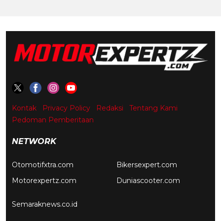
Kontak
Privacy Policy
Redaksi
Tentang Kami
Pedoman Pemberitaan
NETWORK
Otomotifxtra.com
Bikersexpert.com
Motorexpertz.com
Duniascooter.com
Semaraknews.co.id