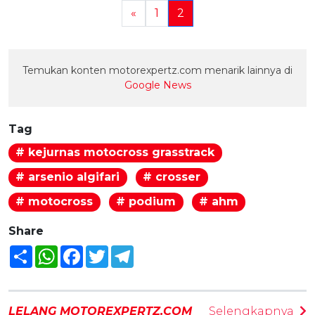
«
1
2
Temukan konten motorexpertz.com menarik lainnya di
Google News
Tag
# kejurnas motocross grasstrack
# arsenio algifari
# crosser
# motocross
# podium
# ahm
Share
Share
WhatsApp
Facebook
Twitter
Telegram
LELANG MOTOREXPERTZ.COM
Selengkapnya