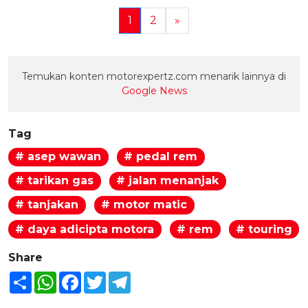
1
2
»
Temukan konten motorexpertz.com menarik lainnya di
Google News
Tag
# asep wawan
# pedal rem
# tarikan gas
# jalan menanjak
# tanjakan
# motor matic
# daya adicipta motora
# rem
# touring
Share
Share
WhatsApp
Facebook
Twitter
Telegram