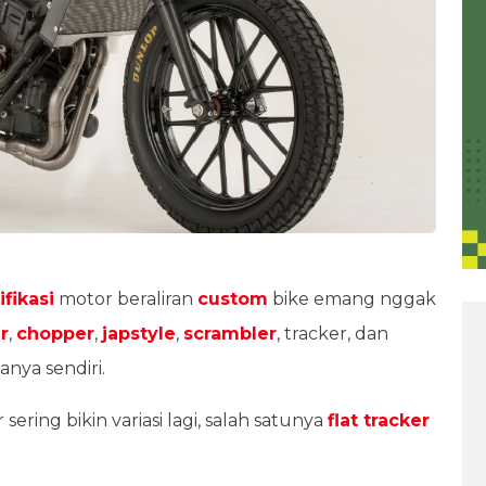
fikasi
motor beraliran
custom
bike emang nggak
r
,
chopper
,
japstyle
,
scrambler
, tracker, dan
nya sendiri.
ering bikin variasi lagi, salah satunya
flat tracker