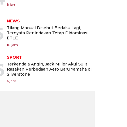
8 jam
NEWS
5
Tilang Manual Disebut Berlaku Lagi,
Ternyata Penindakan Tetap Didominasi
ETLE
10 jam
SPORT
6
Terkendala Angin, Jack Miller Akui Sulit
Rasakan Perbedaan Aero Baru Yamaha di
Silverstone
6 jam