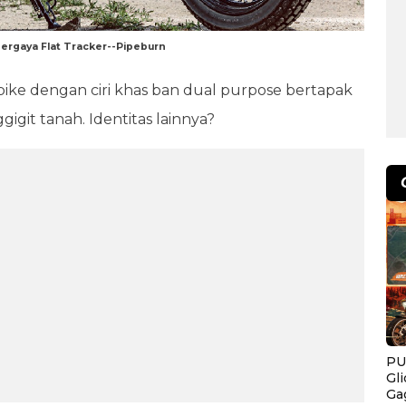
rgaya Flat Tracker--Pipeburn
t bike dengan ciri khas ban dual purpose bertapak
igit tanah. Identitas lainnya?
PU
Gl
Ga