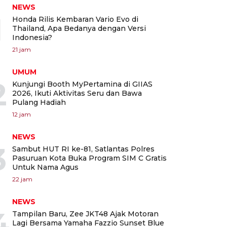
NEWS
1
Honda Rilis Kembaran Vario Evo di
Thailand, Apa Bedanya dengan Versi
Indonesia?
21 jam
UMUM
2
Kunjungi Booth MyPertamina di GIIAS
2026, Ikuti Aktivitas Seru dan Bawa
Pulang Hadiah
12 jam
NEWS
3
Sambut HUT RI ke-81, Satlantas Polres
Pasuruan Kota Buka Program SIM C Gratis
Untuk Nama Agus
22 jam
NEWS
4
Tampilan Baru, Zee JKT48 Ajak Motoran
Lagi Bersama Yamaha Fazzio Sunset Blue