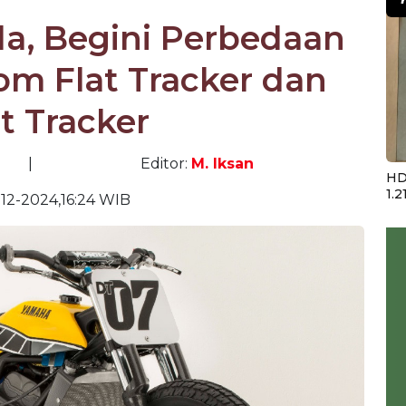
a, Begini Perbedaan
om Flat Tracker dan
t Tracker
|
Editor:
M. Iksan
HD
1.2
-12-2024,16:24 WIB