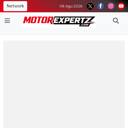
Network
08 Agu 2026