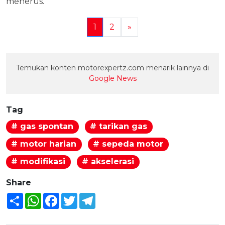
menerus.
1
2
»
Temukan konten motorexpertz.com menarik lainnya di
Google News
Tag
# gas spontan
# tarikan gas
# motor harian
# sepeda motor
# modifikasi
# akselerasi
Share
Share
WhatsApp
Facebook
Twitter
Telegram