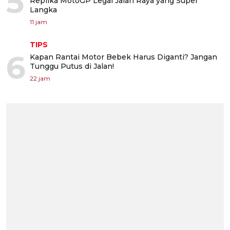
5
Replika MotoGP Legal Jalan Raya yang Super
Langka
11 jam
TIPS
6
Kapan Rantai Motor Bebek Harus Diganti? Jangan
Tunggu Putus di Jalan!
22 jam