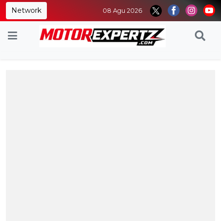
Network
08 Agu 2026