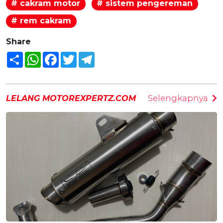
# cakram motor
# sistem pengereman
# rem cakram
Share
Share
WhatsApp
Facebook
Twitter
Telegram
LELANG MOTOREXPERTZ.COM
Selengkapnya