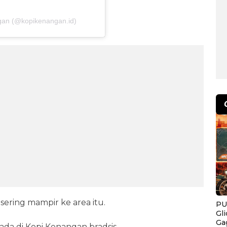
gan (@kopikenangan.id)
sering mampir ke area itu.
PU
Gl
Ga
da di Kopi Kenangan bradsis.