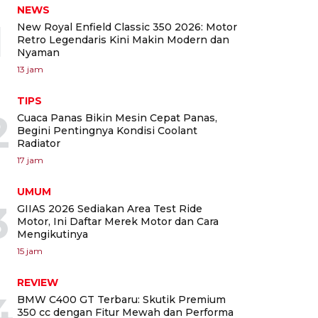
NEWS
1
New Royal Enfield Classic 350 2026: Motor
Retro Legendaris Kini Makin Modern dan
Nyaman
13 jam
TIPS
2
Cuaca Panas Bikin Mesin Cepat Panas,
Begini Pentingnya Kondisi Coolant
Radiator
17 jam
UMUM
3
GIIAS 2026 Sediakan Area Test Ride
Motor, Ini Daftar Merek Motor dan Cara
Mengikutinya
15 jam
REVIEW
4
BMW C400 GT Terbaru: Skutik Premium
350 cc dengan Fitur Mewah dan Performa