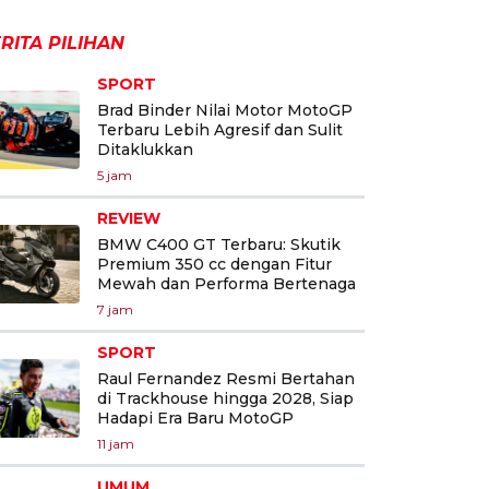
RITA PILIHAN
SPORT
Brad Binder Nilai Motor MotoGP
Terbaru Lebih Agresif dan Sulit
Ditaklukkan
5 jam
REVIEW
BMW C400 GT Terbaru: Skutik
Premium 350 cc dengan Fitur
Mewah dan Performa Bertenaga
7 jam
SPORT
Raul Fernandez Resmi Bertahan
di Trackhouse hingga 2028, Siap
Hadapi Era Baru MotoGP
11 jam
UMUM