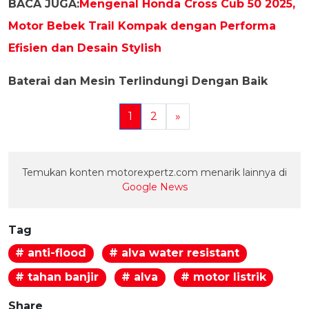
BACA JUGA:
Mengenal Honda Cross Cub 50 2025,
Motor Bebek Trail Kompak dengan Performa
Efisien dan Desain Stylish
Baterai dan Mesin Terlindungi Dengan Baik
1
2
»
Temukan konten motorexpertz.com menarik lainnya di
Google News
Tag
# anti-flood
# alva water resistant
# tahan banjir
# alva
# motor listrik
Share