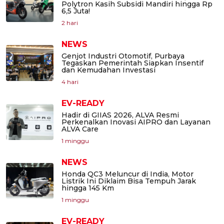
Polytron Kasih Subsidi Mandiri hingga Rp
6,5 Juta!
2 hari
NEWS
Genjot Industri Otomotif, Purbaya
Tegaskan Pemerintah Siapkan Insentif
dan Kemudahan Investasi
4 hari
EV-READY
Hadir di GIIAS 2026, ALVA Resmi
Perkenalkan Inovasi AIPRO dan Layanan
ALVA Care
1 minggu
NEWS
Honda QC3 Meluncur di India, Motor
Listrik Ini Diklaim Bisa Tempuh Jarak
hingga 145 Km
1 minggu
EV-READY