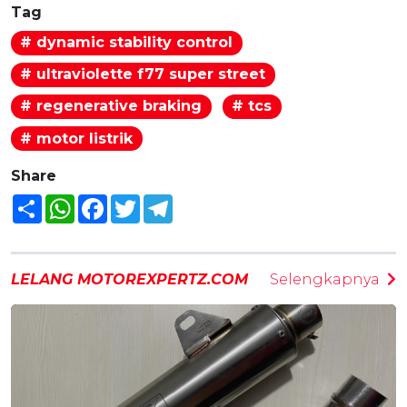
Tag
# dynamic stability control
# ultraviolette f77 super street
# regenerative braking
# tcs
# motor listrik
Share
Share
WhatsApp
Facebook
Twitter
Telegram
LELANG MOTOREXPERTZ.COM
Selengkapnya