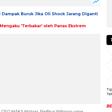
 Dampak Buruk Jika Oli Shock Jarang Diganti
r Mengaku 'Terbakar' oleh Panas Ekstrem
Ti
Te
BE
h CEO MAKA Motors, Raditya Wibowo yang