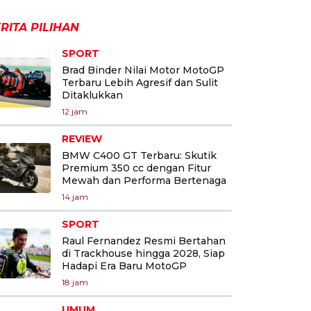
RITA PILIHAN
SPORT
Brad Binder Nilai Motor MotoGP
Terbaru Lebih Agresif dan Sulit
Ditaklukkan
12 jam
REVIEW
BMW C400 GT Terbaru: Skutik
Premium 350 cc dengan Fitur
Mewah dan Performa Bertenaga
14 jam
SPORT
Raul Fernandez Resmi Bertahan
di Trackhouse hingga 2028, Siap
Hadapi Era Baru MotoGP
18 jam
UMUM