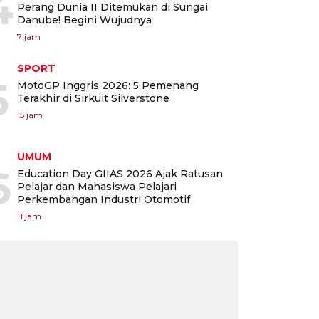
4
Perang Dunia II Ditemukan di Sungai
Danube! Begini Wujudnya
7 jam
SPORT
5
MotoGP Inggris 2026: 5 Pemenang
Terakhir di Sirkuit Silverstone
15 jam
UMUM
6
Education Day GIIAS 2026 Ajak Ratusan
Pelajar dan Mahasiswa Pelajari
Perkembangan Industri Otomotif
11 jam