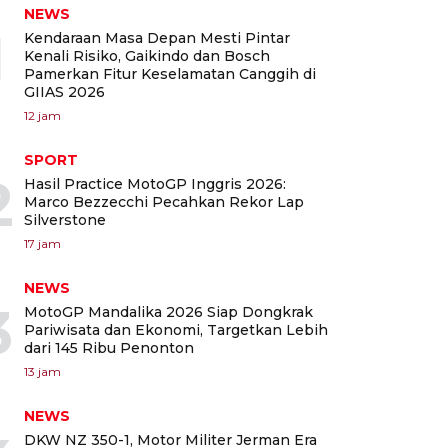
NEWS
1
Kendaraan Masa Depan Mesti Pintar
Kenali Risiko, Gaikindo dan Bosch
Pamerkan Fitur Keselamatan Canggih di
GIIAS 2026
12 jam
SPORT
2
Hasil Practice MotoGP Inggris 2026:
Marco Bezzecchi Pecahkan Rekor Lap
Silverstone
17 jam
NEWS
3
MotoGP Mandalika 2026 Siap Dongkrak
Pariwisata dan Ekonomi, Targetkan Lebih
dari 145 Ribu Penonton
13 jam
NEWS
DKW NZ 350-1, Motor Militer Jerman Era