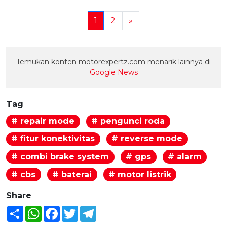
1
2
»
Temukan konten motorexpertz.com menarik lainnya di
Google News
Tag
# repair mode
# pengunci roda
# fitur konektivitas
# reverse mode
# combi brake system
# gps
# alarm
# cbs
# baterai
# motor listrik
Share
Share
WhatsApp
Facebook
Twitter
Telegram