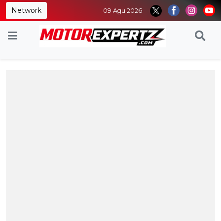
Network
09 Agu 2026