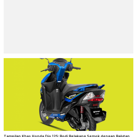
Tampilan Khas Honda Dio 125: Bodi Belakang Semok dengan Balutan