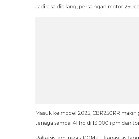
Jadi bisa dibilang, persaingan motor 250cc
Masuk ke model 2025, CBR250RR makin g
tenaga sampai 41 hp di 13.000 rpm dan tor
Pakai sistem injeksi PGM-FI, kapasitas tangk