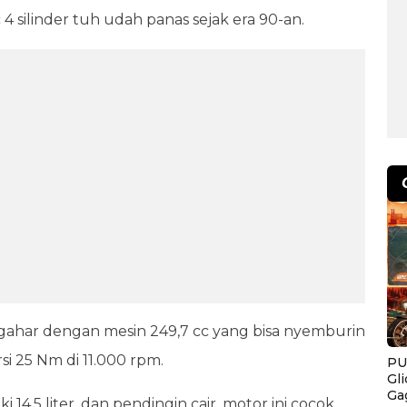
 4 silinder tuh udah panas sejak era 90-an.
ahar dengan mesin 249,7 cc yang bisa nyemburin
si 25 Nm di 11.000 rpm.
PU
Gl
Ga
i 14,5 liter, dan pendingin cair, motor ini cocok