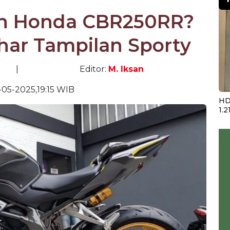
an Honda CBR250RR?
har Tampilan Sporty
|
Editor:
M. Iksan
-05-2025,19:15 WIB
HD
1.2