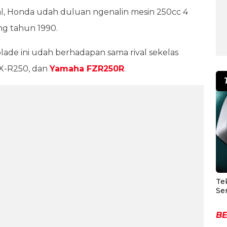
al, Honda udah duluan ngenalin mesin 250cc 4
ng tahun 1990.
blade ini udah berhadapan sama rival sekelas
SX-R250, dan
Yamaha FZR250R
.
Te
Se
BE