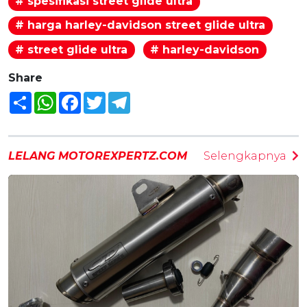
# spesifikasi street glide ultra
# harga harley-davidson street glide ultra
# street glide ultra
# harley-davidson
Share
Share
WhatsApp
Facebook
Twitter
Telegram
LELANG MOTOREXPERTZ.COM
Selengkapnya