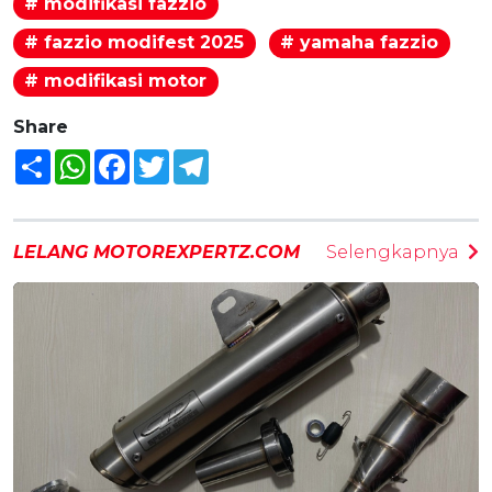
# modifikasi fazzio
# fazzio modifest 2025
# yamaha fazzio
# modifikasi motor
Share
Share
WhatsApp
Facebook
Twitter
Telegram
LELANG MOTOREXPERTZ.COM
Selengkapnya