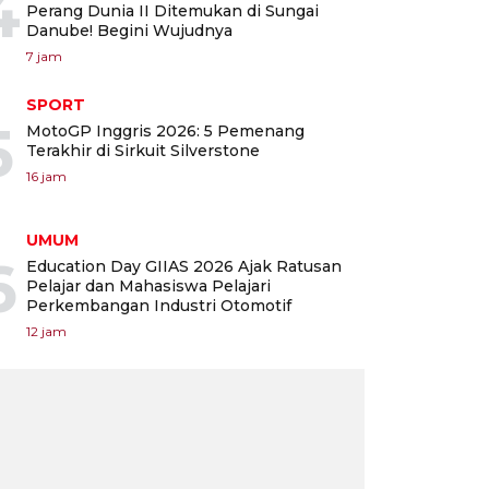
4
Perang Dunia II Ditemukan di Sungai
Danube! Begini Wujudnya
7 jam
SPORT
5
MotoGP Inggris 2026: 5 Pemenang
Terakhir di Sirkuit Silverstone
16 jam
UMUM
6
Education Day GIIAS 2026 Ajak Ratusan
Pelajar dan Mahasiswa Pelajari
Perkembangan Industri Otomotif
12 jam