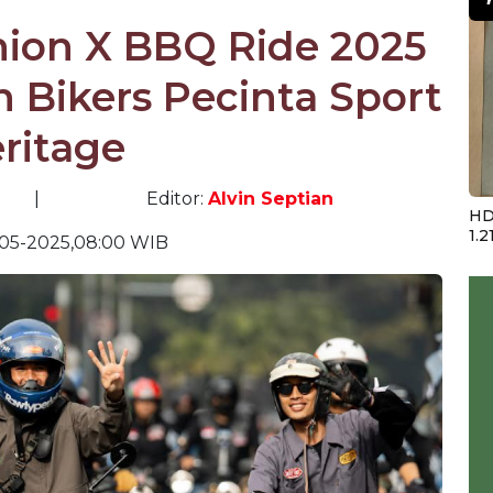
nion X BBQ Ride 2025
 Bikers Pecinta Sport
ritage
|
Editor:
Alvin Septian
HD
1.2
05-2025,08:00 WIB