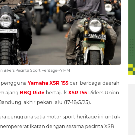
n Bikers Pecinta Sport Heritage--YIMM
a pengguna
Yamaha
XSR 155
dari berbagai daerah
am ajang
BBQ Ride
bertajuk
XSR 155
Riders Union
 Bandung, akhir pekan lalu (17-18/5/25).
ra pengguna setia motor sport heritage ini untuk
 mempererat ikatan dengan sesama pecinta XSR