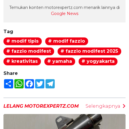
Temukan konten motorexpertz.com menarik lainnya di
Google News
Tag
# modif tipis
# modif fazzio
# fazzio modifest
# fazzio modifest 2025
# kreativitas
# yamaha
# yogyakarta
Share
Share
WhatsApp
Facebook
Twitter
Telegram
LELANG MOTOREXPERTZ.COM
Selengkapnya