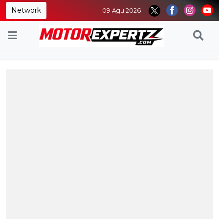
Network
09 Agu 2026