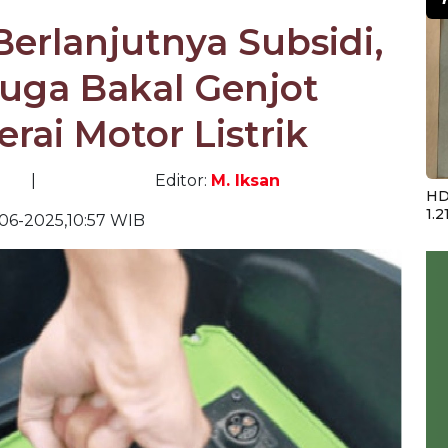
erlanjutnya Subsidi,
uga Bakal Genjot
rai Motor Listrik
|
Editor:
M. Iksan
HD
1.2
06-2025,10:57 WIB