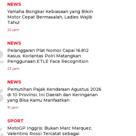
NEWS
1
Yamaha Bongkar Kebiasaan yang Bikin
Motor Cepat Bermasalah, Ladies Wajib
Tahu!
22 jam
NEWS
2
Pelanggaran Plat Nomor Capai 16.812
Kasus, Korlantas Polri Matangkan
Penggunaan ETLE Face Recognition
23 jam
NEWS
3
Pemutihan Pajak Kendaraan Agustus 2026
di 10 Provinsi, Ini Daerah dan Keringanan
yang Bisa Kamu Manfaatkan
19 jam
SPORT
4
MotoGP Inggris: Bukan Marc Marquez,
Valentino Rossi Tercatat sebagai