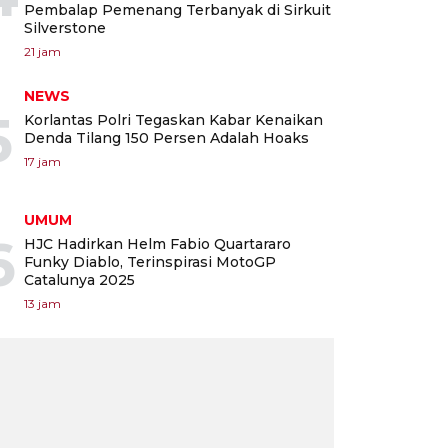
Pembalap Pemenang Terbanyak di Sirkuit
Silverstone
21 jam
NEWS
5
Korlantas Polri Tegaskan Kabar Kenaikan
Denda Tilang 150 Persen Adalah Hoaks
17 jam
UMUM
6
HJC Hadirkan Helm Fabio Quartararo
Funky Diablo, Terinspirasi MotoGP
Catalunya 2025
13 jam