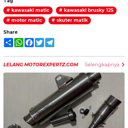
Tag
# kawasaki matic
# kawasaki brusky 125
# motor matic
# skuter matik
Share
Share
WhatsApp
Facebook
Twitter
Telegram
LELANG MOTOREXPERTZ.COM
Selengkapnya