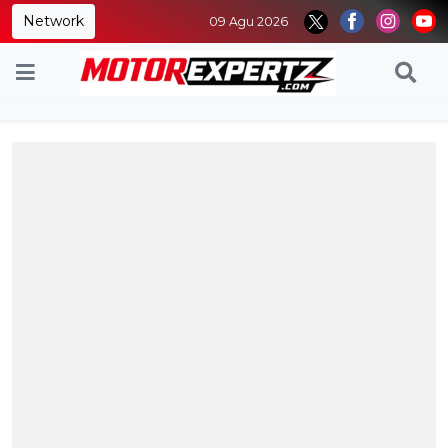
Network
09 Agu 2026