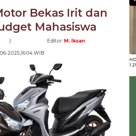
tor Bekas Irit dan
Budget Mahasiswa
|
Editor:
M. Iksan
06-2025,16:04 WIB
HD
1.2