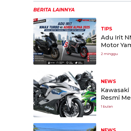
BERITA LAINNYA
TIPS
Adu Irit 
Motor Yam
2 minggu
NEWS
Kawasaki 
Resmi Mel
1 bulan
NEWS