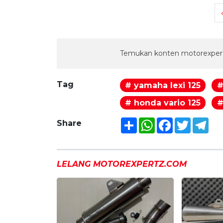
Temukan konten motorexpert
Tag
# yamaha lexi 125
#
# honda vario 125
#
Share
WhatsApp
Facebook
Twitter
Tel
Share
LELANG MOTOREXPERTZ.COM