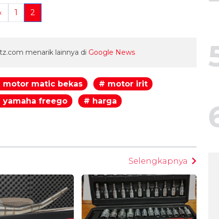
«
1
2
z.com menarik lainnya di
Google News
 motor matic bekas
# motor irit
 yamaha freego
# harga
egram
Selengkapnya