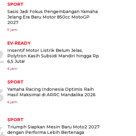
SPORT
1
Sasis Jadi Fokus Pengembangan Yamaha
Jelang Era Baru Motor 850cc MotoGP
2027
9 jam
EV-READY
2
Insentif Motor Listrik Belum Jelas,
Polytron Kasih Subsidi Mandiri hingga Rp
6,5 Juta!
6 jam
SPORT
3
Yamaha Racing Indonesia Optimis Raih
Hasil Maksimal di ARRC Mandalika 2026
6 jam
SPORT
4
Triumph Siapkan Mesin Baru Moto2 2027
dengan Performa Lebih Bertenaga