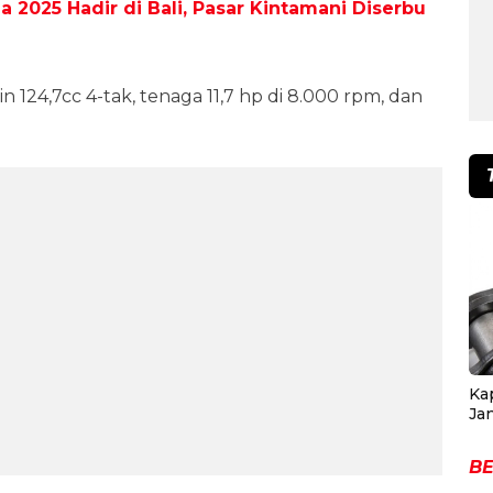
2025 Hadir di Bali, Pasar Kintamani Diserbu
 124,7cc 4-tak, tenaga 11,7 hp di 8.000 rpm, dan
Ka
Ja
BE