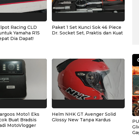
alpot Racing CLD
Paket 1 Set Kunci Sok 46 Piece
untuk Yamaha R15
Dr. Socket Set, Praktis dan Kuat
epat Dia Dapat!
argoos Moto1 Eks
Helm NHK GT Avenger Solid
cok Buat Bradsis
Glossy New Tanpa Kardus
PU
adi MotoVlogger
Gl
Ga