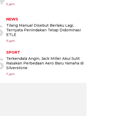
9 jam
NEWS
5
Tilang Manual Disebut Berlaku Lagi,
Ternyata Penindakan Tetap Didominasi
ETLE
11 jam
SPORT
6
Terkendala Angin, Jack Miller Akui Sulit
Rasakan Perbedaan Aero Baru Yamaha di
Silverstone
7 jam