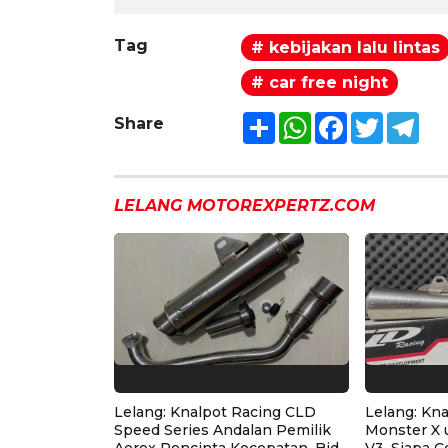
Tag
# kebijakan lalu lintas
# car free night
Share
WhatsApp
Facebook
Twitter
Tel
Share
LELANG MOTOREXPERTZ.COM
Lelang: Knalpot Racing CLD
Lelang: Kn
Speed Series Andalan Pemilik
Monster X 