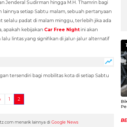
n Jenderal Sudirman hingga M.H. Thamrin bagi
lainnya setiap Sabtu malam, sebuah pertanyaan
elalu padat di malam minggu, terlebih jika ada
ya, apakah kebijakan
Car Free Night
ini akan
 lintas yang signifikan di jalur-jalur alternatif
n tersendiri bagi mobilitas kota di setiap Sabtu
«
1
2
Bik
Pe
BE
z.com menarik lainnya di
Google News