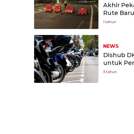
Akhir Pek
Rute Bar
1 tahun
NEWS
Dishub DK
untuk Pe
3 tahun