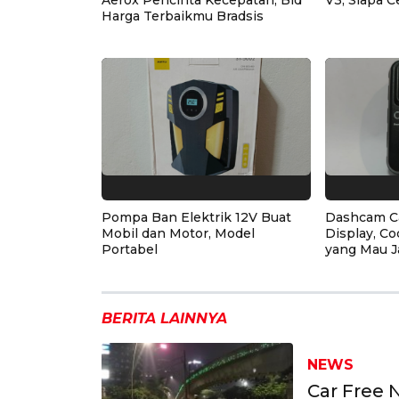
Aerox Pencinta Kecepatan, Bid
V3, Siapa C
Harga Terbaikmu Bradsis
Pompa Ban Elektrik 12V Buat
Dashcam C
Mobil dan Motor, Model
Display, Co
Portabel
yang Mau J
BERITA LAINNYA
NEWS
Car Free 