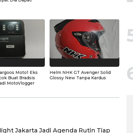
epat Dia Dapat!
argoos Moto1 Eks
Helm NHK GT Avenger Solid
cok Buat Bradsis
Glossy New Tanpa Kardus
adi MotoVlogger
Night Jakarta Jadi Agenda Rutin Tiap