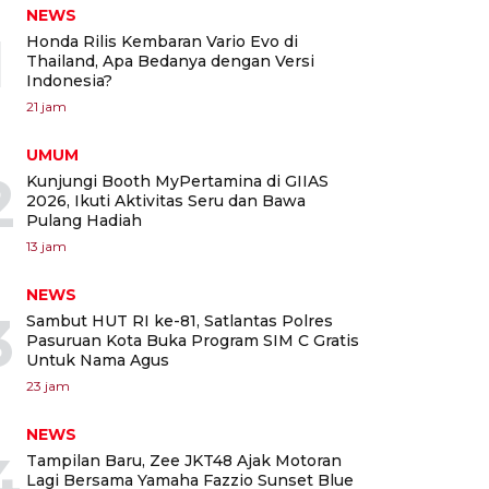
NEWS
1
Honda Rilis Kembaran Vario Evo di
Thailand, Apa Bedanya dengan Versi
Indonesia?
21 jam
UMUM
2
Kunjungi Booth MyPertamina di GIIAS
2026, Ikuti Aktivitas Seru dan Bawa
Pulang Hadiah
13 jam
NEWS
3
Sambut HUT RI ke-81, Satlantas Polres
Pasuruan Kota Buka Program SIM C Gratis
Untuk Nama Agus
23 jam
NEWS
4
Tampilan Baru, Zee JKT48 Ajak Motoran
Lagi Bersama Yamaha Fazzio Sunset Blue