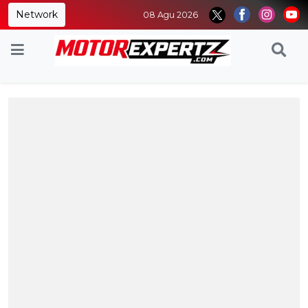
Network
08 Agu 2026