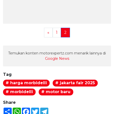
«
1
2
Temukan konten motorexpertz.com menarik lainnya di
Google News
Tag
# harga morbidelli
# jakarta fair 2025
# morbidelli
# motor baru
Share
Share
WhatsApp
Facebook
Twitter
Telegram