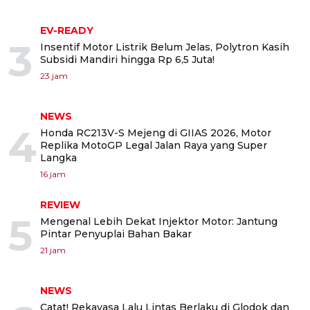
EV-READY
3
Insentif Motor Listrik Belum Jelas, Polytron Kasih
Subsidi Mandiri hingga Rp 6,5 Juta!
23 jam
NEWS
4
Honda RC213V-S Mejeng di GIIAS 2026, Motor
Replika MotoGP Legal Jalan Raya yang Super
Langka
16 jam
REVIEW
5
Mengenal Lebih Dekat Injektor Motor: Jantung
Pintar Penyuplai Bahan Bakar
21 jam
NEWS
Catat! Rekayasa Lalu Lintas Berlaku di Glodok dan