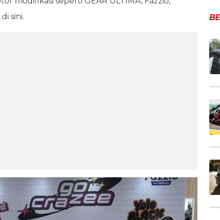
or modifikasi seperti GEAR ULTIMA, Fazzio,
i sini.
BE