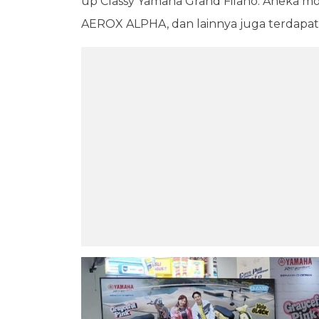
up Classy Yamaha Grand Filano. Aneka mot
AEROX ALPHA, dan lainnya juga terdapat d