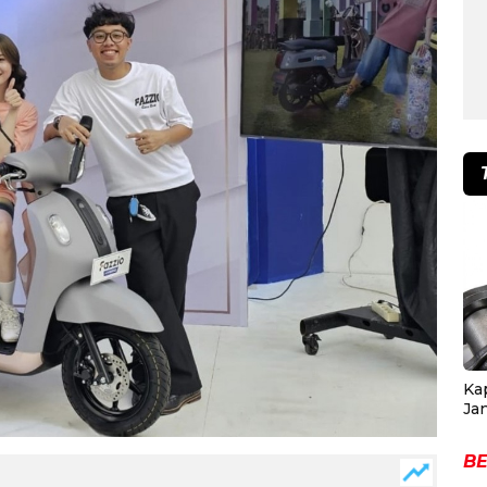
Ka
Ja
BE