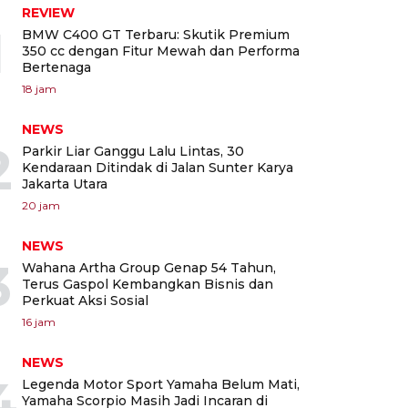
REVIEW
1
BMW C400 GT Terbaru: Skutik Premium
350 cc dengan Fitur Mewah dan Performa
Bertenaga
18 jam
NEWS
2
Parkir Liar Ganggu Lalu Lintas, 30
Kendaraan Ditindak di Jalan Sunter Karya
Jakarta Utara
20 jam
NEWS
3
Wahana Artha Group Genap 54 Tahun,
Terus Gaspol Kembangkan Bisnis dan
Perkuat Aksi Sosial
16 jam
NEWS
4
Legenda Motor Sport Yamaha Belum Mati,
Yamaha Scorpio Masih Jadi Incaran di